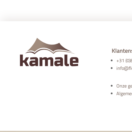
Klanten
+31 (0
info@fl
Onze g
Algeme