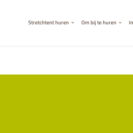
Stretchtent huren
Om bij te huren
I