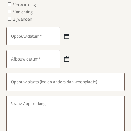
Verwarming
Verlichting
Zijwanden
Opbouw
datum
DD
(Vereist)
dash
Afbouw
MM
datum
dash
DD
JJJJ
(Vereist)
dash
Opbouw
MM
plaats
dash
JJJJ
(Vereist)
Vraag/opmerking
(Vereist)