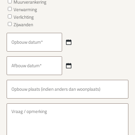
Muurverankering
Verwarming
Verlichting
Zijwanden
Opbouw
datum
DD
(Vereist)
dash
Afbouw
MM
datum
dash
DD
JJJJ
(Vereist)
dash
Opbouw
MM
plaats
dash
JJJJ
(Vereist)
Vraag/opmerking
(Vereist)