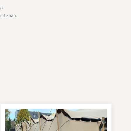
n?
ferte aan.