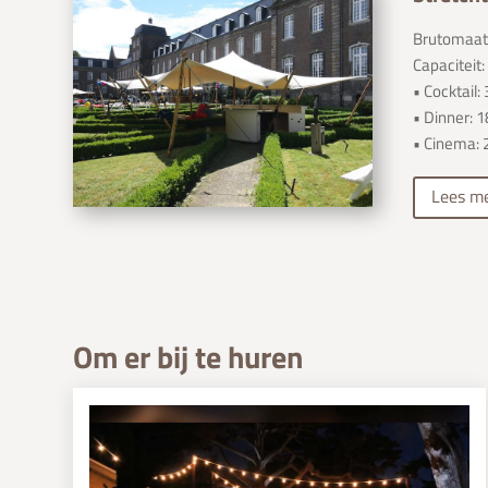
Brutomaat:
Capaciteit:
• Cocktail
• Dinner: 
• Cinema: 
Lees m
Om er bij te huren