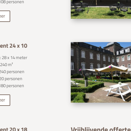
108 personen
eer
ent 24 x 10
 28 x 14 meter
 240 m²
: 240 personen
120 personen
180 personen
eer
Vrijblijvende offerte
ent 20 x 18