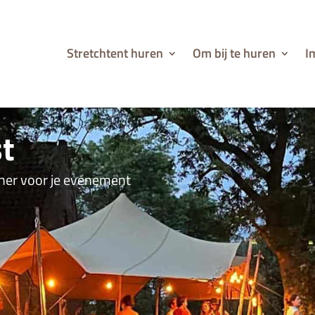
Stretchtent huren
Om bij te huren
I
st
cher voor je evenement