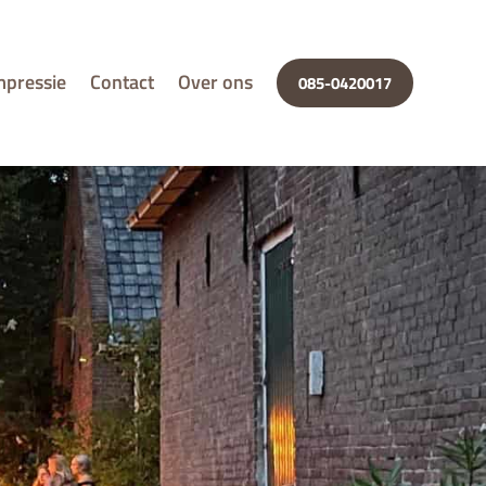
mpressie
Contact
Over ons
085-0420017